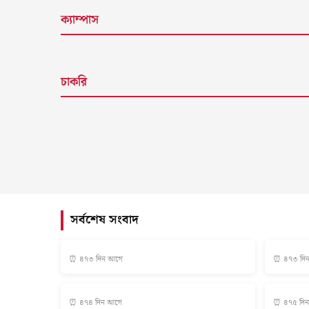
ক্যাম্পাস
চাকরি
সর্বশেষ সংবাদ
⏰ ৪৭৩ দিন আগে
⏰ ৪৭৩ দি
⏰ ৪৭৪ দিন আগে
⏰ ৪৭৫ দি