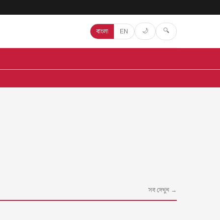
🔍
🌙
বাংলা
EN
সব দেখুন →