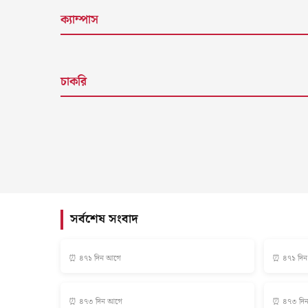
ক্যাম্পাস
চাকরি
সর্বশেষ সংবাদ
⏰ ৪৭১ দিন আগে
⏰ ৪৭১ দি
⏰ ৪৭৩ দিন আগে
⏰ ৪৭৩ দি