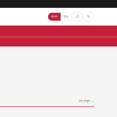
🔍
🌙
বাংলা
EN
সব দেখুন →