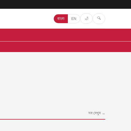
🔍
🌙
বাংলা
EN
সব দেখুন →