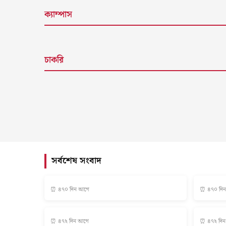
ক্যাম্পাস
চাকরি
সর্বশেষ সংবাদ
⏰ ৪৭০ দিন আগে
⏰ ৪৭০ দি
⏰ ৪৭২ দিন আগে
⏰ ৪৭২ দি