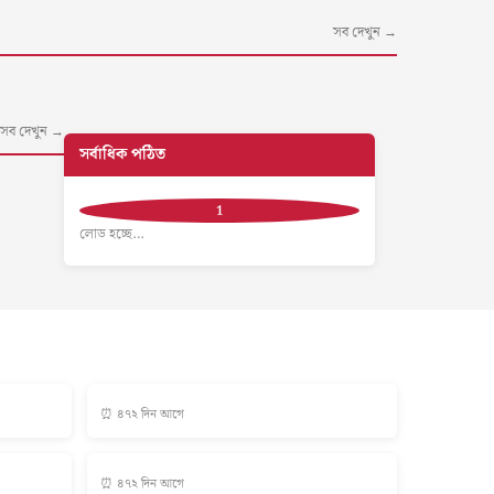
সব দেখুন →
সব দেখুন →
সর্বাধিক পঠিত
লোড হচ্ছে…
⏰ ৪৭২ দিন আগে
⏰ ৪৭২ দিন আগে