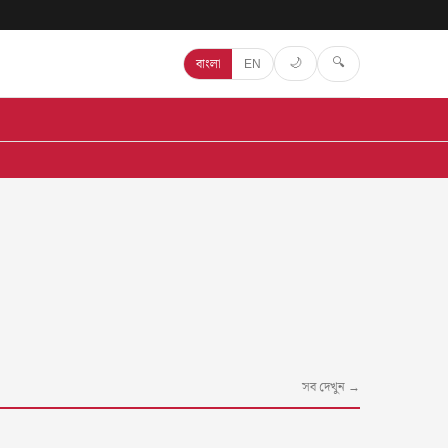
🔍
🌙
বাংলা
EN
সব দেখুন →