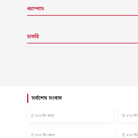
ক্যাম্পাস
চাকরি
সর্বশেষ সংবাদ
⏰ ৪৭১ দিন আগে
⏰ ৪৭১ দি
⏰ ৪৭৩ দিন আগে
⏰ ৪৭৩ দি