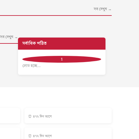
সব দেখুন →
সব দেখুন →
সর্বাধিক পঠিত
লোড হচ্ছে…
⏰ ৪৭২ দিন আগে
⏰ ৪৭২ দিন আগে