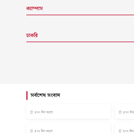
ক্যাম্পাস
চাকরি
সর্বশেষ সংবাদ
⏰ ৪৭০ দিন আগে
⏰ ৪৭০ দি
⏰ ৪৭২ দিন আগে
⏰ ৪৭২ দি