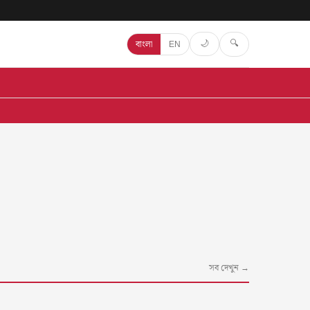
🔍
🌙
বাংলা
EN
সব দেখুন →